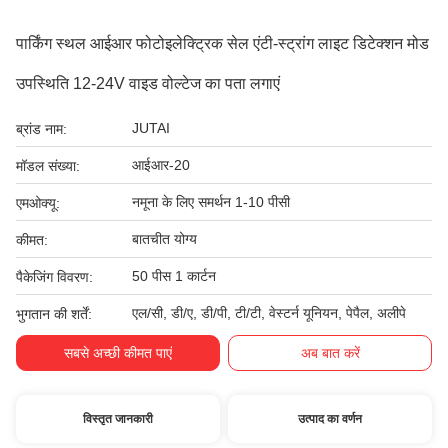
पार्किंग स्थल आईआर फोटोइलेक्ट्रिक सेल एंटी-स्ट्रांग लाइट डिटेक्शन मोड
उपस्थिति 12-24V वाइड वोल्टेज का पता लगाएं
JUTAI
ब्रांड नाम:
आईआर-20
मॉडल संख्या:
नमूना के लिए समर्थन 1-10 पीसी
एमओक्यू:
बातचीत योग्य
कीमत:
50 पीस 1 कार्टन
पैकेजिंग विवरण:
एल/सी, डी/ए, डी/पी, टी/टी, वेस्टर्न यूनियन, पेपैल, अलीपे
भुगतान की शर्तें:
सबसे अच्छी कीमत पाएं
अब बात करें
विस्तृत जानकारी
उत्पाद का वर्णन