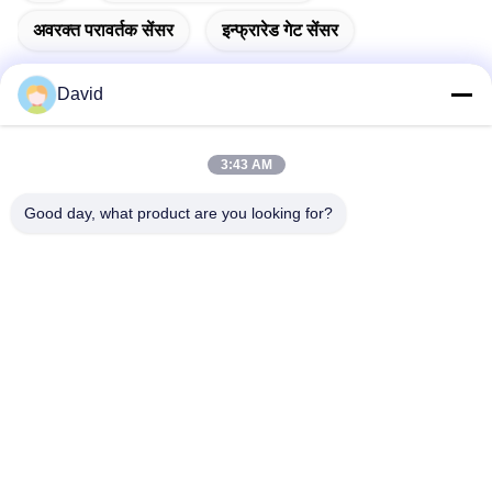
अवरक्त परावर्तक सेंसर
इन्फ्रारेड गेट सेंसर
David
त्वरित संपर्क
3:43 AM
Good day, what product are you looking for?
पता
5F, बिल्डिंग A1, Xuxingda औद्योगिक क्षेत्र, Shiyan Street, Baoan
District, शेन्ज़ेन, चीन
टेलीफोन
86--13143400257
ईमेल
marketing@jutaigateaccess.com