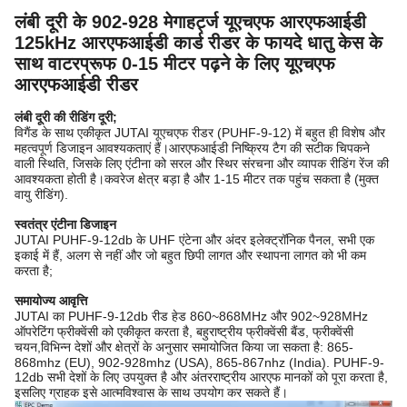
लंबी दूरी के 902-928 मेगाहर्ट्ज यूएचएफ आरएफआईडी
125kHz आरएफआईडी कार्ड रीडर के फायदे धातु केस के
साथ वाटरप्रूफ 0-15 मीटर पढ़ने के लिए यूएचएफ
आरएफआईडी रीडर
लंबी दूरी की रीडिंग दूरी;
विगैंड के साथ एकीकृत JUTAI यूएचएफ रीडर (PUHF-9-12) में बहुत ही विशेष और
महत्वपूर्ण डिजाइन आवश्यकताएं हैं।आरएफआईडी निष्क्रिय टैग की सटीक चिपकने
वाली स्थिति, जिसके लिए एंटीना को सरल और स्थिर संरचना और व्यापक रीडिंग रेंज की
आवश्यकता होती है।कवरेज क्षेत्र बड़ा है और 1-15 मीटर तक पहुंच सकता है (मुक्त
वायु रीडिंग).
स्वतंत्र एंटीना डिजाइन
JUTAI PUHF-9-12db के UHF एंटेना और अंदर इलेक्ट्रॉनिक पैनल, सभी एक
इकाई में हैं, अलग से नहीं और जो बहुत छिपी लागत और स्थापना लागत को भी कम
करता है;
समायोज्य आवृत्ति
JUTAI का PUHF-9-12db रीड हेड 860~868MHz और 902~928MHz
ऑपरेटिंग फ्रीक्वेंसी को एकीकृत करता है, बहुराष्ट्रीय फ्रीक्वेंसी बैंड, फ्रीक्वेंसी
चयन,विभिन्न देशों और क्षेत्रों के अनुसार समायोजित किया जा सकता है: 865-
868mhz (EU), 902-928mhz (USA), 865-867nhz (India). PUHF-9-
12db सभी देशों के लिए उपयुक्त है और अंतरराष्ट्रीय आरएफ मानकों को पूरा करता है,
इसलिए ग्राहक इसे आत्मविश्वास के साथ उपयोग कर सकते हैं।