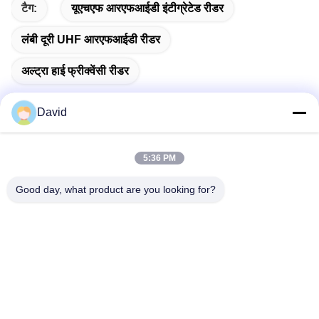
टैग:
यूएचएफ आरएफआईडी इंटीग्रेटेड रीडर
लंबी दूरी UHF आरएफआईडी रीडर
अल्ट्रा हाई फ्रीक्वेंसी रीडर
David
त्वरित संपर्क
5:36 PM
Good day, what product are you looking for?
पता
5F, बिल्डिंग A1, Xuxingda औद्योगिक क्षेत्र, Shiyan Street, Baoan
District, शेन्ज़ेन, चीन
टेलीफोन
86--13143400257
ईमेल