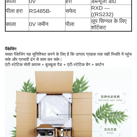
काला
0V
हरी
डब्ल्यूजी डी0
RXD ---
पीला हरा
RS485B-
सफेद
((RS232)
लूप सिग्नल के लिए
काला
0V जमीन
पीला
शॉर्टकट
पैकेजिंग
सख्त पैकेजिंग यह सुनिश्चित करने के लिए है कि उत्पाद ग्राहक तक सही स्थिति में पहुंच
सके और प्रभावी ढंग से काम कर सके।
एंटी-स्टेटिक मोती कपास + बुलबुला पैड + एंटी-स्टेटिक बैग + कार्टन