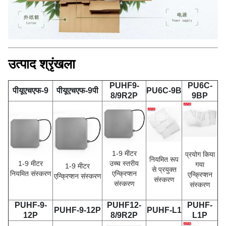
उत्पाद श्रृंखला
PUHF9-
PU6C-
पीयूएचएफ-9
पीयूएचएफ-9पी
PU6C-9B
8/9R2P
9BP
1-9 मीटर
प्रयोग किया
नियमित रूप
1-9 मीटर
उच्च स्तरीय
गया
1-9 मीटर
से प्रयुक्त
नियमित संस्करण
एन्क्रिप्शन
एन्क्रिप्शन
एन्क्रिप्शन संस्करण
संस्करण
संस्करण
संस्करण
PUHF-9-
PUHF12-
PUHF-
PUHF-9-12P
PUHF-L1
12P
8/9R2P
L1P