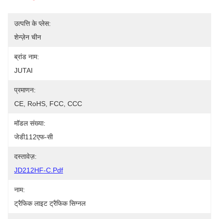
उत्पत्ति के प्लेस:
शेन्ज़ेन चीन
ब्रांड नाम:
JUTAI
प्रमाणन:
CE, RoHS, FCC, CCC
मॉडल संख्या:
जेडी112एफ-सी
दस्तावेज़:
JD212HF-C.pdf
नाम:
ट्रैफिक लाइट ट्रैफिक सिग्नल