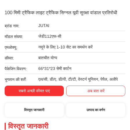
100 मिमी ट्रैफिक लाइट ट्रैफिक सिग्नल यूवी सुरक्षा वांडाल प्रतिरोधी
JUTAI
ब्रांड नाम:
जेडी112एफ-सी
मॉडल संख्या:
नमूने के लिए 1-10 सेट का समर्थन करें
एमओक्यू:
बातचीत योग्य
कीमत:
66*31*23 सेमी कार्टन
पैकेजिंग विवरण:
एल/सी, डी/ए, डी/पी, टी/टी, वेस्टर्न यूनियन, पेपैल, अलीपे
भुगतान की शर्तें:
सबसे अच्छी कीमत पाएं
अब बात करें
विस्तृत जानकारी
उत्पाद का वर्णन
विस्तृत जानकारी