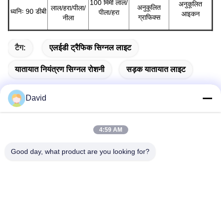
100 मिमी लाल/
अनुकूलित
अनुकूलित
लाल/हरा/पीला/
ध्वनिः 90 डीबी
पीला/हरा
आइकन
ग्राफिक्स
नीला
टैग:
एलईडी ट्रैफिक सिग्नल लाइट
यातायात नियंत्रण सिग्नल रोशनी
सड़क यातायात लाइट
David
त्वरित संपर्क
4:59 AM
Good day, what product are you looking for?
पता
5F, बिल्डिंग A1, Xuxingda औद्योगिक क्षेत्र, Shiyan Street, Baoan
District, शेन्ज़ेन, चीन
टेलीफोन
86--13143400257