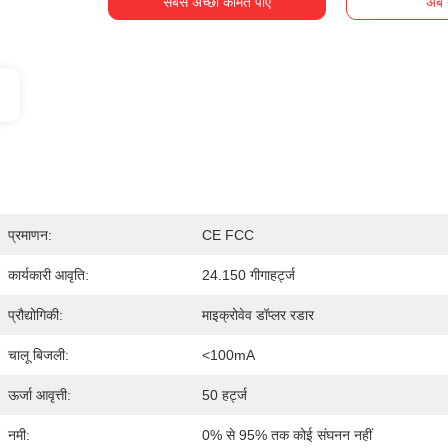
सबसे अच्छी कीमत पाएं
अब ब
प्रमाणन:
CE FCC
कार्यकारी आवृति:
24.150 गीगाहर्ट्ज
प्रौद्योगिकी:
माइक्रोवेव डॉप्लर रडार
चालू बिजली:
<100mA
ऊर्जा आवृत्ती:
50 हर्ट्ज
नमी:
0% से 95% तक कोई संघनन नहीं