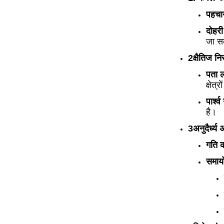
पहचान
दोहरी
जा सक
2क्षैतिज नि
पता ल
क्षेत्
पार्श
है।
3अनुदैर्ध्य
गति 
समायो