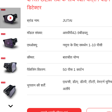
डिटेक्टर
ब्रांड नाम:
JUTAI
मॉडल संख्या:
आरवीपी42-9बीडब्लू
एमओक्यू:
नमूना के लिए समर्थन 1-10 पीसी
कीमत:
बातचीत योग्य
पैकेजिंग विवरण:
50 पीस 1 कार्टन
एल/सी, डी/ए, डी/पी, टी/टी, वेस्टर्न यूनि
भुगतान की शर्तें:
अलीपे