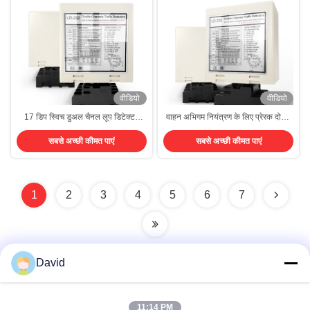
वीडियो
वीडियो
17 डिप स्विच डुअल चैनल लूप डिटेक्टर
वाहन अभिगम नियंत्रण के लिए प्रेरक दोहरी
15μH-2000μH स्व घूर्णन रेंज
चैनल लूप डिटेक्टर
सबसे अच्छी कीमत पाएं
सबसे अच्छी कीमत पाएं
1
2
3
4
5
6
7
David
त्वरित संपर्क
11:14 PM