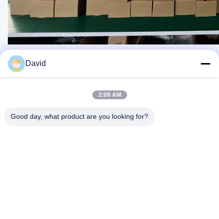
David
त्वरित संपर्क
2:09 AM
Good day, what product are you looking for?
पता
5F, बिल्डिंग A1, Xuxingda औद्योगिक क्षेत्र, Shiyan Street, Baoan
District, शेन्ज़ेन, चीन
टेलीफोन
86--13143400257
ईमेल
marketing@jutaigateaccess.com